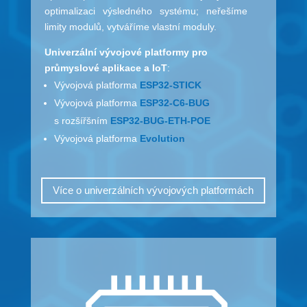
optimalizaci výsledného systému; neřešíme
limity modulů, vytváříme vlastní moduly.
Univerzální vývojové platformy pro
průmyslové aplikace a IoT
:
Vývojová platforma
ESP32-STICK
Vývojová platforma
ESP32-C6-BUG
s rozšířšním
ESP32-BUG-ETH-POE
Vývojová platforma
Evolution
Více o univerzálních vývojových platformách