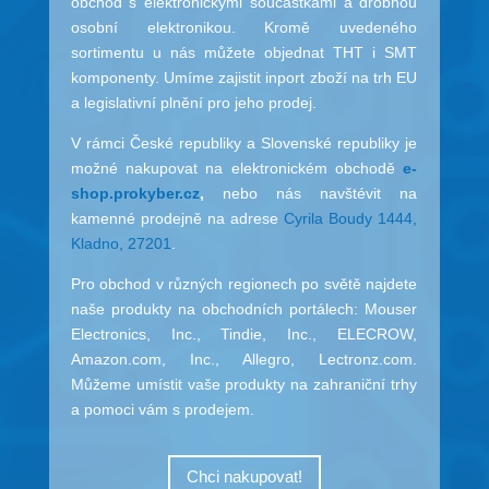
obchod s elektronickými součástkami a drobnou
osobní elektronikou. Kromě uvedeného
sortimentu u nás můžete objednat THT i SMT
komponenty. Umíme zajistit inport zboží na trh EU
a legislativní plnění pro jeho prodej.
V rámci České republiky a Slovenské republiky je
možné nakupovat na elektronickém obchodě
e-
shop.prokyber.cz
,
nebo nás navštévit na
kamenné prodejně na adrese
Cyrila Boudy 1444,
Kladno, 27201
.
Pro obchod v různých regionech po světě najdete
naše produkty na obchodních portálech:
Mouser
Electronics, Inc., Tindie, Inc., ELECROW,
Amazon.com, Inc., Allegro, Lectronz.com.
Můžeme umístit vaše produkty na zahraniční trhy
a pomoci vám s prodejem.
Chci nakupovat!