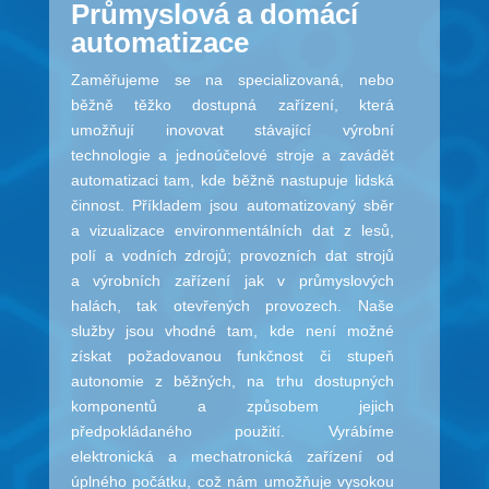
Průmyslová a domácí
automatizace
Zaměřujeme se na specializovaná, nebo
běžně těžko dostupná zařízení, která
umožňují inovovat stávající výrobní
technologie a jednoúčelové stroje a zavádět
automatizaci tam, kde běžně nastupuje lidská
činnost. Příkladem jsou automatizovaný sběr
a vizualizace environmentálních dat z lesů,
polí a vodních zdrojů; provozních dat strojů
a výrobních zařízení jak v průmyslových
halách, tak otevřených provozech. Naše
služby jsou vhodné tam, kde není možné
získat požadovanou funkčnost či stupeň
autonomie z běžných, na trhu dostupných
komponentů a způsobem jejich
předpokládaného použití. Vyrábíme
elektronická a mechatronická zařízení od
úplného počátku, což nám umožňuje vysokou