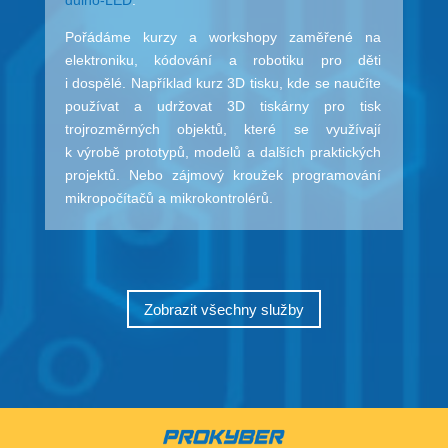
duino-LED
.
Pořádáme kurzy a workshopy zaměřené na
elektroniku, kódování a robotiku pro děti
i dospělé. Například kurz 3D tisku, kde se naučíte
používat a udržovat 3D tiskárny pro tisk
trojrozměrných objektů, které se využívají
k výrobě prototypů, modelů a dalších praktických
projektů. Nebo zájmový kroužek programování
mikropočítačů a mikrokontrolérů.
Zobrazit všechny služby