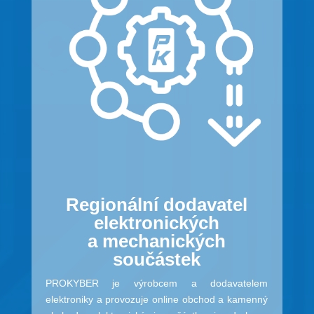
Regionální dodavatel
elektronických
a mechanických
součástek
PROKYBER je výrobcem a dodavatelem
elektroniky a provozuje online obchod a kamenný