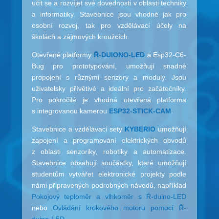
učit se a rozvíjet své dovednosti v oblasti techniky
a informatiky. Stavebnice jsou vhodné jak pro
osobní rozvoj, tak pro vzdělávací účely na
školách a zájmových kroužcích.
Otevřené platformy
Ř-DUIONO-LED
a Esp32-C6-
Bug pro prototypování, umožňují snadné
propojení s různými senzory a moduly. Jsou
uživatelsky přívětivé a ideální pro začátečníky.
Pro pokročilé je vhodná otevřená platforma
s integrovanou kamerou
ESP32-STICK-CAM
.
Stavebnice a vzdělávací sety
KYBERIO
umožňují
zapojení a programování elektrických obvodů
z oblasti senzoriky, robotiky a automatizace.
Stavebnice obsahují součástky, které umožňují
studentům vytvářet elektronické projekty podle
námi připravených podrobných návodů, například
Pokojový teploměr a vlhkoměr s Ř-duino-LED
nebo
Ovládání krokového motoru pomocí Ř-